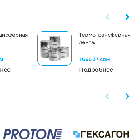
ансферная
Термотрансферная
лента...
ом
1 666.37 сом
нее
Подробнее