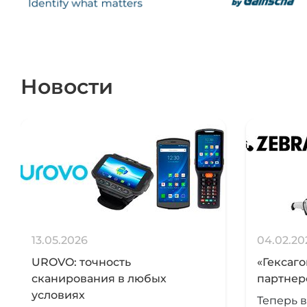
Новости
13.05.2026
04.02.20
UROVO: точность
«Гексаг
сканирования в любых
партнер
условиях
Теперь в