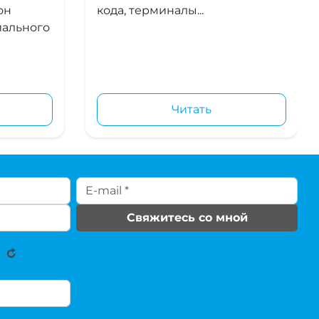
он
кода, терминалы...
иального
Читать
Свяжитесь со мной