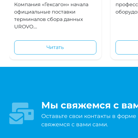
Компания «Гексагон» начала
професс
официальные поставки
оборудов
терминалов сбора данных
UROVO....
Читать
Мы свяжемся с ва
Оставьте свои контакты в форме
свяжемся с вами сами.