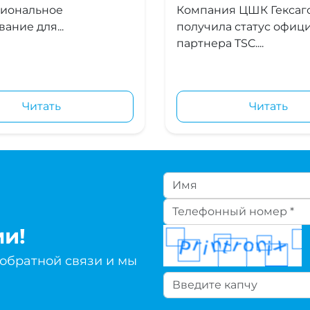
иональное
Компания ЦШК Гексаг
ание для...
получила статус офиц
партнера TSC....
Читать
Читать
ми!
 обратной связи и мы