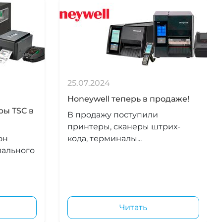
25.07.2024
Honeywell теперь в продаже!
ры TSC в
В продажу поступили
принтеры, сканеры штрих-
он
кода, терминалы...
иального
Читать