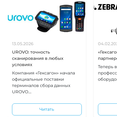
13.05.2026
04.02.20
UROVO: точность
«Гексаг
сканирования в любых
партнер
условиях
Теперь в
Компания «Гексагон» начала
професс
официальные поставки
оборудов
терминалов сбора данных
UROVO....
Читать