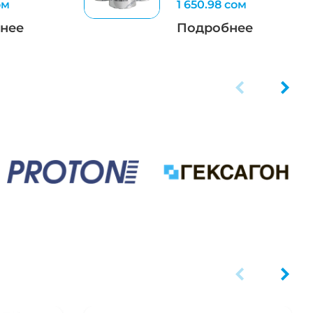
ом
1 650.98 сом
нее
Подробнее