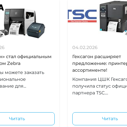
26
04.02.2026
он» стал официальным
Гексагон расширяет
ом Zebra
предложение: принте
ассортименте!
ы можете заказать
иональное
Компания ЦШК Гексаг
ание для...
получила статус офиц
партнера TSC....
Читать
Читать