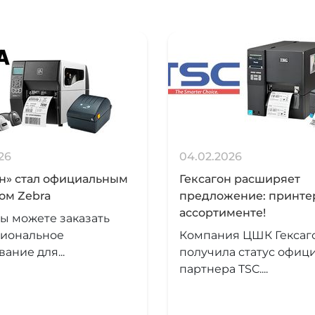
26
04.02.2026
он» стал официальным
Гексагон расширяет
ом Zebra
предложение: принте
ассортименте!
ы можете заказать
иональное
Компания ЦШК Гексаг
ание для...
получила статус офиц
партнера TSC....