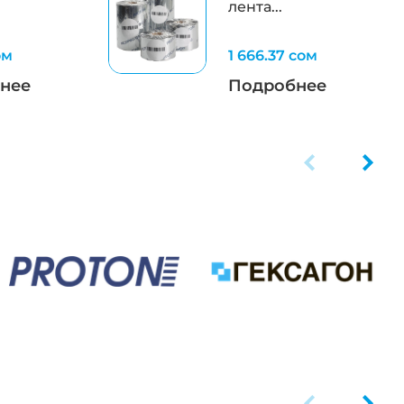
лента...
ом
1 666.37 сом
нее
Подробнее