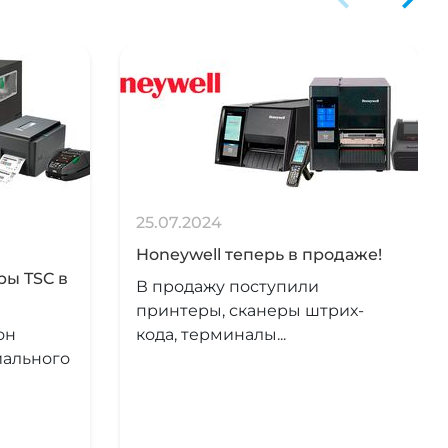
25.07.2024
Honeywell теперь в продаже!
ры TSC в
В продажу поступили
принтеры, сканеры штрих-
он
кода, терминалы...
иального