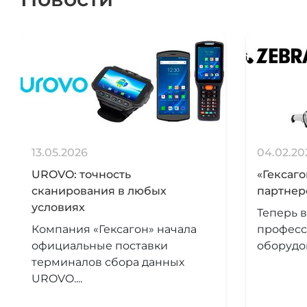
13.05.2026
04.02.20
UROVO: точность
«Гексаг
сканирования в любых
партнер
условиях
Теперь в
Компания «Гексагон» начала
професс
официальные поставки
оборудов
терминалов сбора данных
UROVO....